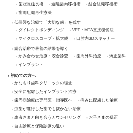
歯冠長延長術
遊離歯肉移植術
結合組織移植術
歯周組織再生療法
低侵襲な治療で「大切な歯」を残す
ダイレクトボンディング
VPT・MTA直接覆髄法
マイクロスコープ・拡大鏡
口腔内3Dスキャナー
総合治療で最善の結果を導く
かみ合わせ治療・咬合診査
歯周外科治療
矯正歯科
インプラント
初めての方へ
かなもり歯科クリニックの理念
安全に配慮したインプラント治療
歯周病治療は専門医・指導医へ
痛みに配慮した治療
虫歯が進行した歯でも抜かない治療
患者さまと向き合うカウンセリング
お子さまの矯正
自由診療と保険診療の違い