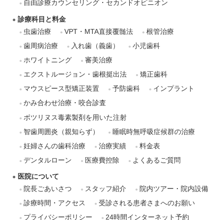
自由診療カウンセリング・セカンドオピニオン
診療科目と料金
虫歯治療
VPT・MTA直接覆髄法
根管治療
歯周病治療
入れ歯（義歯）
小児歯科
ホワイトニング
審美治療
エクストルージョン・歯根挺出法
矯正歯科
マウスピース型矯正装置
予防歯科
インプラント
かみ合わせ治療・咬合診査
ボツリヌス毒素製剤を用いた注射
智歯周囲炎（親知らず）
睡眠時無呼吸症候群の治療
妊婦さんの歯科治療
治療実績
料金表
デンタルローン
医療費控除
よくあるご質問
医院について
院長ごあいさつ
スタッフ紹介
院内ツアー・院内設備
診療時間・アクセス
受診される患者さまへのお願い
プライバシーポリシー
24時間インターネット予約