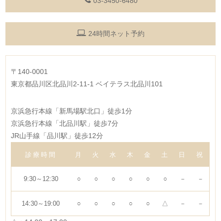
03-3450-6480
24時間ネット予約
〒140-0001
東京都品川区北品川2-11-1 ベイテラス北品川101
京浜急行本線「新馬場駅北口」徒歩1分
京浜急行本線「北品川駅」徒歩7分
JR山手線「品川駅」徒歩12分
診療時間
月
火
水
木
金
土
日
祝
9:30～12:30
○
○
○
○
○
○
－
－
14:30～19:00
○
○
○
○
○
△
－
－