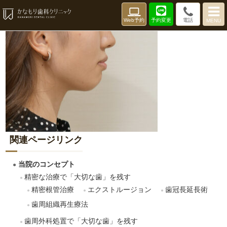
Web予約
電話
予約変更
MENU
関連ページリンク
当院のコンセプト
精密な治療で「大切な歯」を残す
精密根管治療
エクストルージョン
歯冠長延長術
歯周組織再生療法
歯周外科処置で「大切な歯」を残す