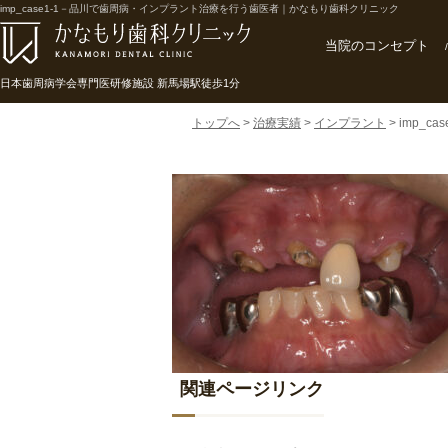
imp_case1-1－品川で歯周病・インプラント治療を行う歯医者｜かなもり歯科クリニック
当院のコンセプト
日本歯周病学会専門医研修施設 新馬場駅徒歩1分
トップへ
>
治療実績
>
インプラント
>
imp_cas
関連ページリンク