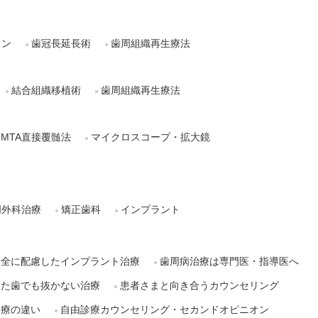
ョン
歯冠長延長術
歯周組織再生療法
結合組織移植術
歯周組織再生療法
・MTA直接覆髄法
マイクロスコープ・拡大鏡
周外科治療
矯正歯科
インプラント
安全に配慮したインプラント治療
歯周病治療は専門医・指導医へ
した歯でも抜かない治療
患者さまと向き合うカウンセリング
診療の違い
自由診療カウンセリング・セカンドオピニオン