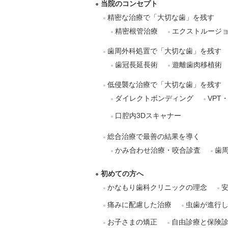
当院のコンセプト
精密な治療で「大切な歯」を残す
精密根管治療
エクストルージ
歯周外科処置で「大切な歯」を残す
歯冠長延長術
遊離歯肉移植術
低侵襲な治療で「大切な歯」を残す
ダイレクトボンディング
VPT
口腔内3Dスキャナー
総合治療で最善の結果を導く
かみ合わせ治療・咬合診査
歯
初めての方へ
かなもり歯科クリニックの理念
痛みに配慮した治療
虫歯が進行
お子さまの矯正
自由診療と保険