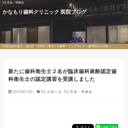
03.学会・研修会
かなもり歯科クリニック 医院ブログ
大切な歯を残す。品川区・大田区（東京）の歯科・インプラント・歯周病なら当院へ
新たに歯科衛生士２名が臨床歯科麻酔認定歯
科衛生士の認定講習を受講しました
2023/07/31
01.お知らせ
,
03.学会・研修会