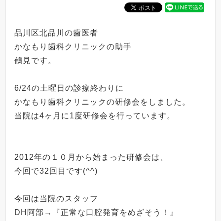
品川区北品川の歯医者
かなもり歯科クリニックの助手
鶴見です。
6/24の土曜日の診療終わりに
かなもり歯科クリニックの研修会をしました。
当院は
4
ヶ月に
1
度研修会を行っています。
2012
年の１０月から始まった研修会は、
今回で
32
回目です
(^^)
今回は当院のスタッフ
DH
阿部
→
『正常な口腔発育をめざそう！』