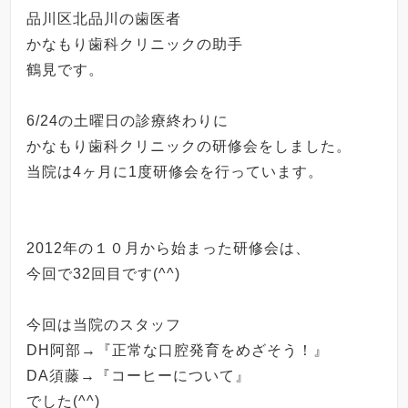
品川区北品川の歯医者
かなもり歯科クリニックの助手
鶴見です。
6/24の土曜日の診療終わりに
かなもり歯科クリニックの研修会をしました。
当院は
4
ヶ月に
1
度研修会を行っています。
2012
年の１０月から始まった研修会は、
今回で
32
回目です
(^^)
今回は当院のスタッフ
DH
阿部
→
『正常な口腔発育をめざそう！』
DA
須藤
→
『コーヒーについて』
でした
(^^)