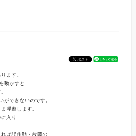
あります。
を動かすと
す。
いができないのです。
まま浮遊します。
肺に入り
入れば誤作動・故障の