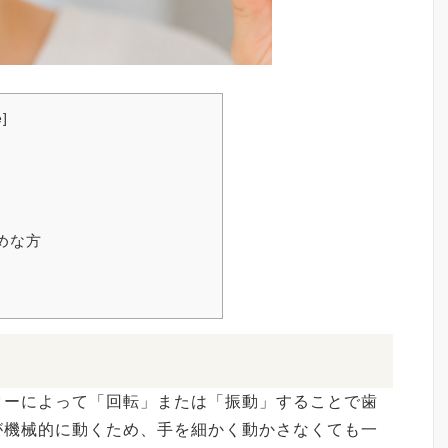
e
]
は
すめな方
シとは
ターによって「回転」または「振動」することで歯
が機械的に動くため、手を細かく動かさなくても一