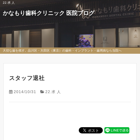
22.求 人
かなもり歯科クリニック 医院ブログ
大切な歯を残す。品川区・大田区（東京）の歯科・インプラント・歯周病なら当院へ
スタッフ退社
2014/10/31
22.求 人