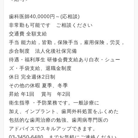
歯科医師40,0000円～(応相談)
非常勤も可能です ご相談ください
交通費 全額支給
手当 能力給，皆勤，保険手当，雇用保険，労災，
歩合制度 法人化後社保完備
待遇・福利厚生 研修会費支給あり白衣・シュー
ズ・手袋支給、退職金制度
休日 完全週休2日制
その他の休暇 夏季、冬季
昇給 年1回 賞与 年2回
衛生指導 ・予防業務です。一般診療に
加え、インプラント、歯周外科処置をふくめた
包括的な歯周治療の勉強、歯周病専門医の
アドバイスでスキルアップできます。
03-3450-6480 までお気軽にご連絡ください。