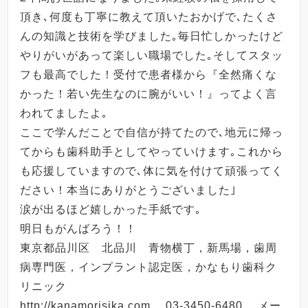
頂き､何度も丁寧に教えて頂いたおかげで､たくさ
んの知識と技術を学びました｡毎日忙しかったけど
やりがいがあって楽しい職場でした｡そしてスタッ
フも最高でした！受付で患者様から『全然痛くな
かった！若い先生なのに腕がいい！』ってよく言
われてましたよ｡
ここで学んだことで自信が持てたので､地元に帰っ
てからも歯科助手としてやっていけます｡これから
も応援していますので､体に気を付けて頑張ってく
ださい！本当にありがとうございました｣
涙が出るほど嬉しかった手紙です｡
明日もがんばろう！！
東京都品川区 北品川 青物横丁，新馬場，歯周
病専門医，インプラント認定医，かなもり歯科ク
リニック
http://kanamorisika.com
03-3450-6480
メー