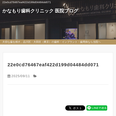
22e0cd76467eaf422d199d04484dd071
かなもり歯科クリニック 医院ブログ
大切な歯を残す。品川区・大田区（東京）の歯科・インプラント・歯周病なら当院へ
22e0cd76467eaf422d199d04484dd071
2025/09/11