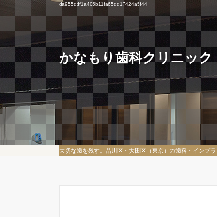
da955ddf1a405b11fa65dd17424a5f44
かなもり歯科クリニック
大切な歯を残す。品川区・大田区（東京）の歯科・インプラ