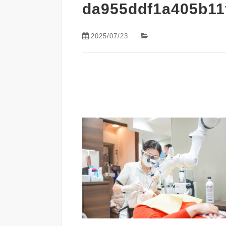
da955ddf1a405b11
2025/07/23