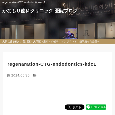
regenaration-CTG-endodontics-kdc1
かなもり歯科クリニック 医院ブログ
大切な歯を残す。品川区・大田区（東京）の歯科・インプラント・歯周病なら当院へ
regenaration-CTG-endodontics-kdc1
2024/05/30