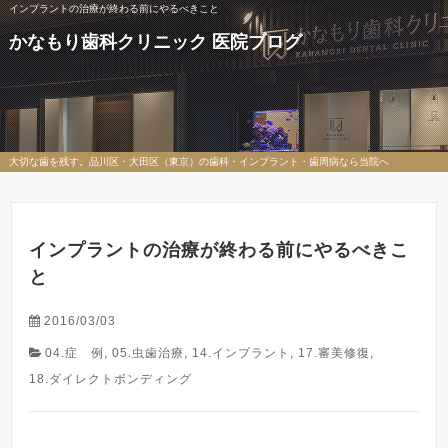
インプラントの治療が終わる前にやるべきこと
かなもり歯科クリニック 医院ブログ
大切な歯を残す。品川区・大田区（東京）の歯科・インプラント・歯周病なら当院へ
インプラントの治療が終わる前にやるべきこ
と
2016/03/03
04.症 例
,
05.虫歯治療
,
14.インプラント
,
17.審美修復
,
18.ダイレクトボンディング