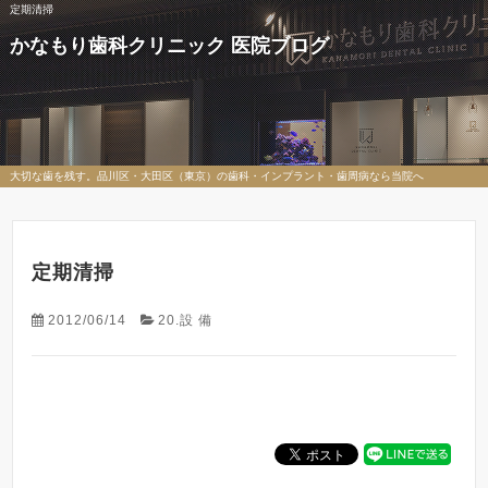
定期清掃
かなもり歯科クリニック 医院ブログ
大切な歯を残す。品川区・大田区（東京）の歯科・インプラント・歯周病なら当院へ
定期清掃
2012/06/14
20.設 備