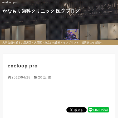
eneloop pro
かなもり歯科クリニック 医院ブログ
大切な歯を残す。品川区・大田区（東京）の歯科・インプラント・歯周病なら当院へ
eneloop pro
2012/04/28
20.設 備