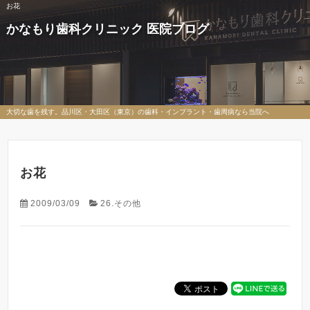
お花
かなもり歯科クリニック 医院ブログ
大切な歯を残す。品川区・大田区（東京）の歯科・インプラント・歯周病なら当院へ
お花
2009/03/09
26.その他