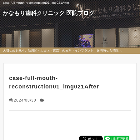
case-full-mouth-reconstruction01_img021After
かなもり歯科クリニック 医院ブログ
大切な歯を残す。品川区・大田区（東京）の歯科・インプラント・歯周病なら当院へ
case-full-mouth-
reconstruction01_img021After
2024/08/30