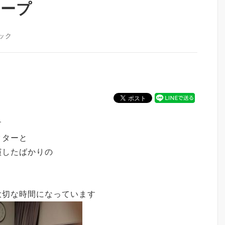
ループ
ック
す
クターと
演したばかりの
大切な時間になっています