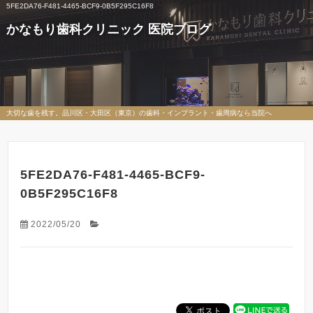
5FE2DA76-F481-4465-BCF9-0B5F295C16F8
かなもり歯科クリニック 医院ブログ
大切な歯を残す。品川区・大田区（東京）の歯科・インプラント・歯周病なら当院へ
5FE2DA76-F481-4465-BCF9-
0B5F295C16F8
2022/05/20