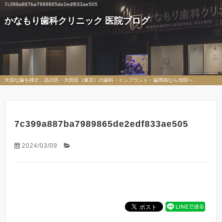
7c399a887ba7989865de2edf833ae505
かなもり歯科クリニック 医院ブログ
大切な歯を残す。品川区・大田区（東京）の歯科・インプラント・歯周病なら当院へ
7c399a887ba7989865de2edf833ae505
2024/03/09